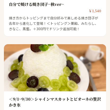
自分で焼ける焼き団子~秋ver~
￥1,540
焼き方からトッピングまで自分好みで楽しめる焼き団子が
去年から進化して登場！＜トッピング＞栗餡、みたらし、
きなこ、黒蜜。＋300円でドリンク追加可能！
＜9/1~9/30＞シャインマスカットとピオーネの贅沢
かき氷