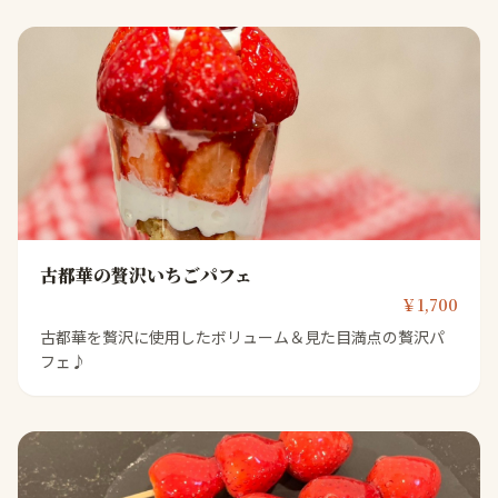
古都華の贅沢いちごパフェ
￥1,700
古都華を贅沢に使用したボリューム＆見た目満点の贅沢パ
フェ♪