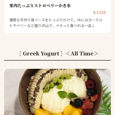
果肉たっぷりストロベリーかき氷
￥1,320
濃厚な手作り苺ソースをたっぷりかけて。中にはヨーグル
トやベリーなど盛り沢山で、ぺろっと食べれる一品♩
［ Greek Yogurt ］＜All Time＞