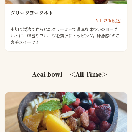
グリークヨーグルト
￥1,320(税込)
水切り製法で作られたクリーミーで濃厚な味わいのヨーグ
ルトに、蜂蜜やフルーツを贅沢にトッピング。罪悪感0のご
褒美スイーツ♪
［ Acai bowl ］＜All Time＞