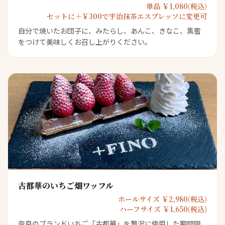
単品 ￥1,080(税込)
セットに＋￥300で宇治抹茶エスプレッソに変更可
自分で焼いたお団子に、みたらし、あんこ、きなこ、黒蜜
をつけて美味しくお召し上がりください。
古都華のいちご畑ワッフル
ホールサイズ ￥2,980(税込)
ハーフサイズ ￥1,650(税込)
奈良のブランドいちご「古都華」を贅沢に使用した期間限