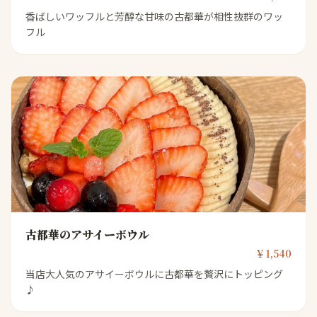
香ばしいワッフルと芳醇な甘味の古都華が相性抜群のワッ
フル
古都華のアサイーボウル
￥1,540
当店大人気のアサイーボウルに古都華を贅沢にトッピング
♪