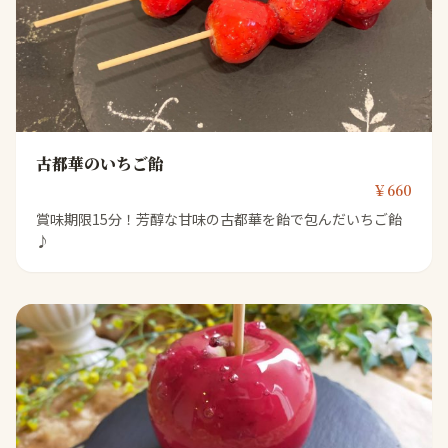
古都華のいちご飴
￥660
賞味期限15分！芳醇な甘味の古都華を飴で包んだいちご飴
♪