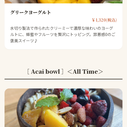
グリークヨーグルト
￥1,320(税込)
水切り製法で作られたクリーミーで濃厚な味わいのヨーグ
ルトに、蜂蜜やフルーツを贅沢にトッピング。罪悪感0のご
褒美スイーツ♪
［ Acai bowl ］＜All Time＞