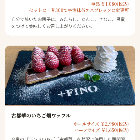
単品 ￥1,080(税込)
セットに＋￥300で宇治抹茶エスプレッソに変更可
自分で焼いたお団子に、みたらし、あんこ、きなこ、黒蜜
をつけて美味しくお召し上がりください。
古都華のいちご畑ワッフル
ホールサイズ ￥2,980(税込)
ハーフサイズ ￥1,650(税込)
奈良のブランドいちご「古都華」を贅沢に使用した期間限