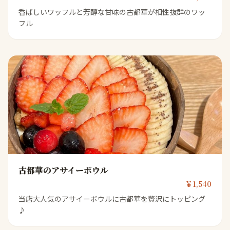
香ばしいワッフルと芳醇な甘味の古都華が相性抜群のワッ
フル
古都華のアサイーボウル
￥1,540
当店大人気のアサイーボウルに古都華を贅沢にトッピング
♪