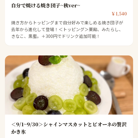
自分で焼ける焼き団子~秋ver~
￥1,540
焼き方からトッピングまで自分好みで楽しめる焼き団子が
去年から進化して登場！＜トッピング＞栗餡、みたらし、
きなこ、黒蜜。＋300円でドリンク追加可能！
＜9/1~9/30＞シャインマスカットとピオーネの贅沢
かき氷