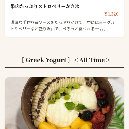
果肉たっぷりストロベリーかき氷
￥1,320
濃厚な手作り苺ソースをたっぷりかけて。中にはヨーグル
トやベリーなど盛り沢山で、ぺろっと食べれる一品♩
［ Greek Yogurt ］＜All Time＞