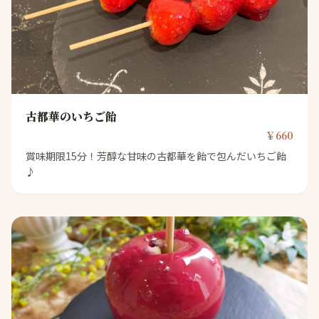
古都華のいちご飴
￥660
賞味期限15分！芳醇な甘味の古都華を飴で包んだいちご飴
♪