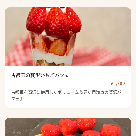
古都華の贅沢いちごパフェ
￥1,700
古都華を贅沢に使用したボリューム＆見た目満点の贅沢パ
フェ♪