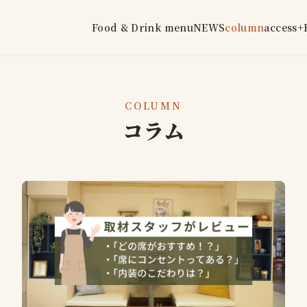
Food & Drink menu
NEWS
column
access
+
COLUMN
コラム