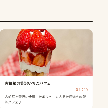
古都華の贅沢いちごパフェ
￥1,700
古都華を贅沢に使用したボリューム＆見た目満点の贅
沢パフェ♪