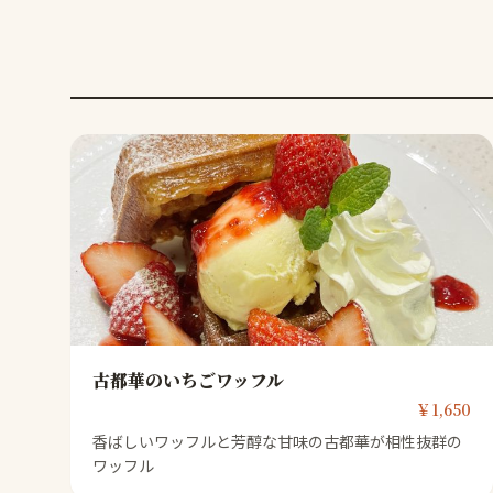
古都華のいちごワッフル
￥1,650
香ばしいワッフルと芳醇な甘味の古都華が相性抜群の
ワッフル