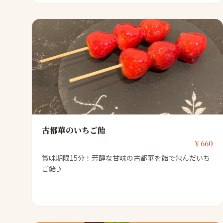
古都華のいちご飴
￥660
賞味期限15分！芳醇な甘味の古都華を飴で包んだいち
ご飴♪