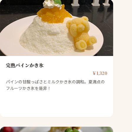
完熟パインかき氷
￥1,320
パインの甘酸っぱさとミルクかき氷の調和。夏満点の
フルーツかき氷を是非！